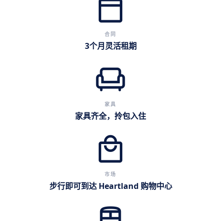
calendar_today
合同
3个月灵活租期
chair
家具
家具齐全，拎包入住
local_mall
市场
步行即可到达 Heartland 购物中心
directions_subway