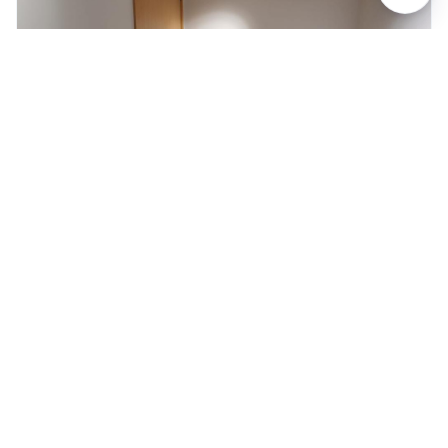
以前的
下一个
每月 $1,300 起
TAP LITE
single_bed
desk
单人床
书桌
请求查看