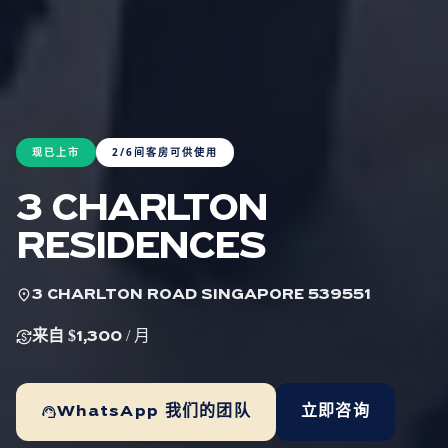
现已上市
2/6间客房可供使用
3 CHARLTON
RESIDENCES
location_on
3 CHARLTON ROAD SINGAPORE 539551
currency_exchange
来自 $1,300
/ 月
support_agent
WhatsApp 我们的团队
立即咨询