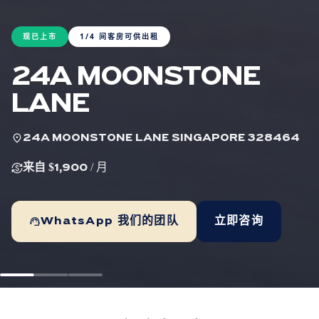
现已上市
1/4 间客房可供出租
24A MOONSTONE
LANE
location_on
24A MOONSTONE LANE SINGAPORE 328464
currency_exchange
来自 $1,900
/ 月
support_agent
WhatsApp 我们的团队
立即咨询