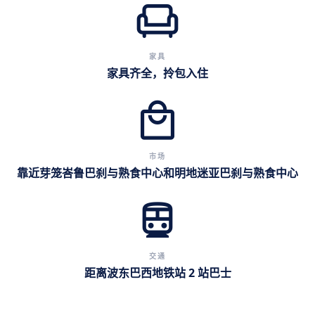
chair
家具
家具齐全，拎包入住
local_mall
市场
靠近芽笼峇鲁巴刹与熟食中心和明地迷亚巴刹与熟食中心
directions_subway
交通
距离波东巴西地铁站 2 站巴士