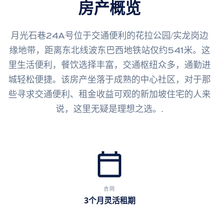
房产概览
月光石巷24A号位于交通便利的花拉公园/实龙岗边
缘地带，距离东北线波东巴西地铁站仅约541米。这
里生活便利，餐饮选择丰富，交通枢纽众多，通勤进
城轻松便捷。该房产坐落于成熟的中心社区，对于那
些寻求交通便利、租金收益可观的新加坡住宅的人来
说，这里无疑是理想之选。.
calendar_today
合同
3个月灵活租期