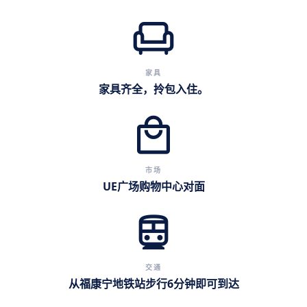
chair
家具
家具齐全，拎包入住。
local_mall
市场
UE广场购物中心对面
directions_subway
交通
从福康宁地铁站步行6分钟即可到达