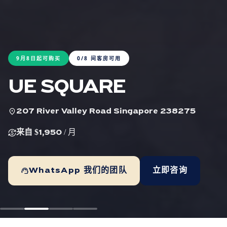
9月8日起可购买
0/8 间客房可用
UE SQUARE
location_on
207 River Valley Road Singapore 238275
currency_exchange
来自 $1,950
/ 月
support_agent
WhatsApp 我们的团队
立即咨询