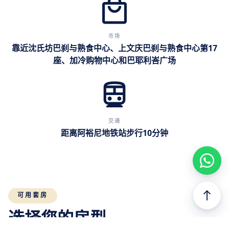
local_mall
市场
靠近沈氏坊巴刹与熟食中心、上文庆巴刹与熟食中心第17
座、加冷购物中心和巴耶利峇广场
directions_subway
交通
距离阿裕尼地铁站步行10分钟
north
可用套房
选择您的房型