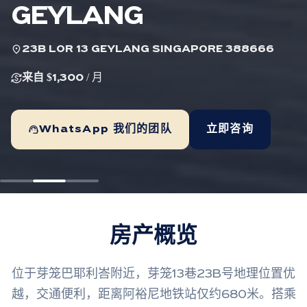
GEYLANG
location_on
23B LOR 13 GEYLANG SINGAPORE 388666
currency_exchange
来自 $1,300
/ 月
support_agent
WhatsApp 我们的团队
立即咨询
房产概览
位于芽笼巴耶利峇附近，芽笼13巷23B号地理位置优
越，交通便利，距离阿裕尼地铁站仅约680米。搭乘