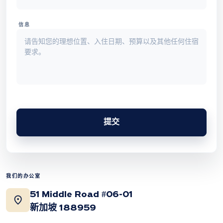
信息
提交
我们的办公室
51 Middle Road #06-01
location_on
新加坡 188959