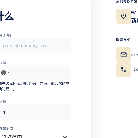
我们的办公室
51
location_on
什么
新
电子邮件
联系方式
mail
in
电话
call
+6
未
选
请先选择国家/地区代码，然后再输入您的电
择
话号码。.
国
家/
人数
地
区
停留时间