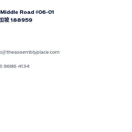
 Middle Road #06-01
加坡 188959
fo@theassemblyplace.com
5 9686 4134