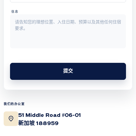
信息
提交
我们的办公室
51 Middle Road #06-01
location_on
新加坡 188959